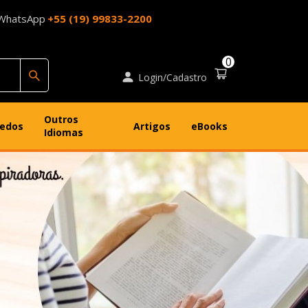
WhatsApp
+55 (19) 99833-2200
0
Login/Cadastro
Outros
uedos
Artigos
eBooks
Idiomas