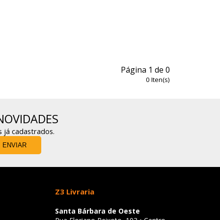
Página
1
de
0
0
Iten(s)
NOVIDADES
s já cadastrados.
ENVIAR
Z3 Livraria
Santa Bárbara de Oeste