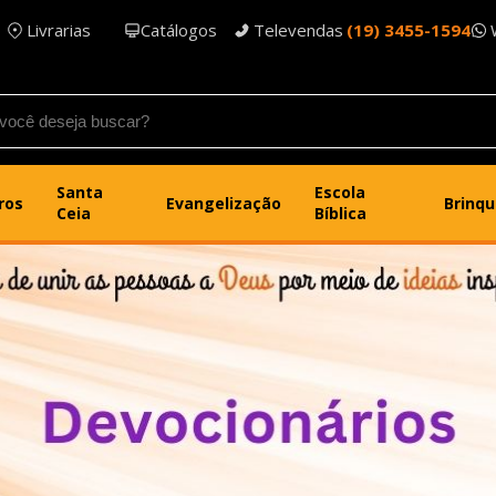
Livrarias
Catálogos
Televendas
(19) 3455-1594
Santa
Escola
ros
Evangelização
Brinq
Ceia
Bíblica