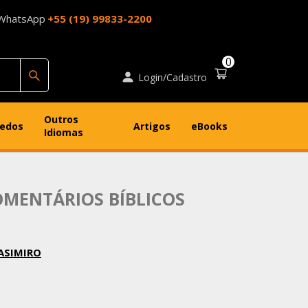
WhatsApp
+55 (19) 99833-2200
0
Login/Cadastro
Outros
uedos
Artigos
eBooks
Idiomas
OMENTÁRIOS BÍBLICOS
CASIMIRO