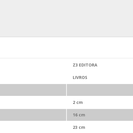
Z3 EDITORA
LIVROS
2
cm
16
cm
23
cm