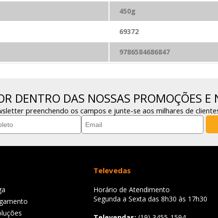
450
g
69372
9786584686847
POR DENTRO DAS NOSSAS PROMOÇÕES E 
sletter preenchendo os campos e junte-se aos milhares de cliente
Televedas
ga
Horário de Atendimento
Segunda a Sexta das 8h30 às 17h30
agamento
oluções
Televendas:
(19) 3455-1594