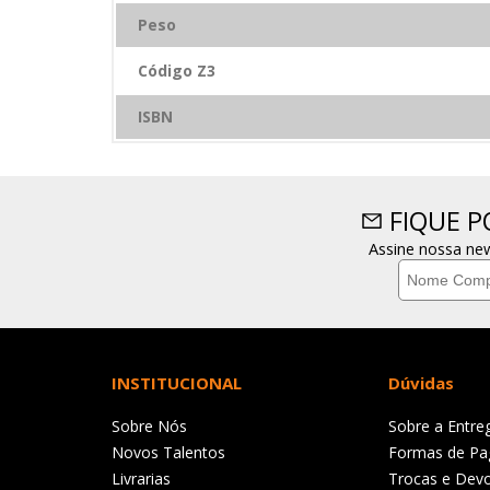
Peso
Código Z3
ISBN
FIQUE 
Assine nossa new
INSTITUCIONAL
Dúvidas
Sobre Nós
Sobre a Entre
Novos Talentos
Formas de P
Livrarias
Trocas e Dev