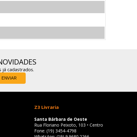
NOVIDADES
s já cadastrados.
ENVIAR
Z3 Livraria
Santa Bárbara de Oeste
Rua Floriano Peixoto, 103 • Centro
Fone: (19) 3454-4798
WhatsApp: (19) 9.9680.2266