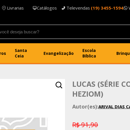
Livrarias
Catálogos
Televendas
(19) 3455-1594
Santa
Escola
ros
Evangelização
Brinq
Ceia
Bíblica
LUCAS (SÉRIE C
HEZIOM)
Autor(es):
ARIVAL DIAS 
R$ 91,90